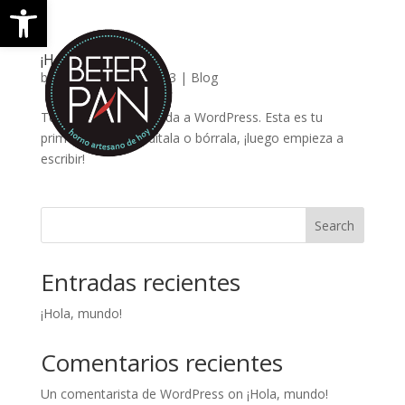
Open toolbar
¡Hola, mundo!
by
better
|
Sep 7, 2023
|
Blog
Te damos la bienvenida a WordPress. Esta es tu
primera entrada. Edítala o bórrala, ¡luego empieza a
escribir!
Search
Entradas recientes
¡Hola, mundo!
Comentarios recientes
Un comentarista de WordPress
on
¡Hola, mundo!